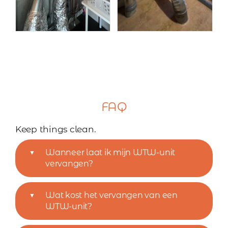
FAQ
Keep things clean.
Wanneer laat ik mijn WTW-unit
vervangen?
Wat kost het vervangen van een
WTW-unit?