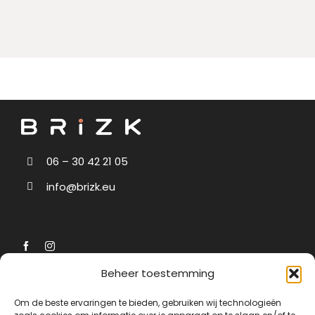
om
per
opn
aan
eer
uit
pas
ver
ui
06 – 30 42 21 05
info@brizk.eu
Beheer toestemming
Navigatie
Diensten
Om de beste ervaringen te bieden, gebruiken wij technologieën