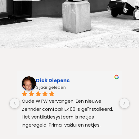
Dick Diepens
3 jaar geleden
Oude WTW vervangen. Een nieuwe 
Be
Zehnder comfoair E400 is geïnstalleerd. 
inc
Het ventilatiesysteem is netjes 
ing
ingeregeld. Prima  vaklui en netjes.
was
ad 
ser