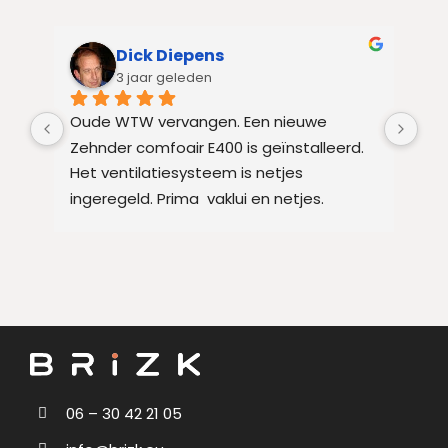
Dick Diepens
3 jaar geleden
Oude WTW vervangen. Een nieuwe 
Be
Zehnder comfoair E400 is geïnstalleerd. 
inc
Het ventilatiesysteem is netjes 
ing
ingeregeld. Prima  vaklui en netjes.
was
ad 
ser
om
per
opn
aan
eer
uit
pas
06 – 30 42 21 05
ver