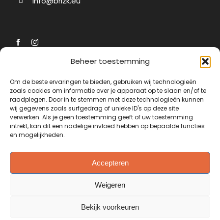
info@brizk.eu
ui
Beheer toestemming
Navigatie
Diensten
Om de beste ervaringen te bieden, gebruiken wij technologieën
zoals cookies om informatie over je apparaat op te slaan en/of te
raadplegen. Door in te stemmen met deze technologieën kunnen
Home
Mechanische ventilatie
wij gegevens zoals surfgedrag of unieke ID's op deze site
reinigen
verwerken. Als je geen toestemming geeft of uw toestemming
Werkwijze
intrekt, kan dit een nadelige invloed hebben op bepaalde functies
Mechanische ventilatie
en mogelijkheden.
FAQ
vervangen
Contact
WTW unit reinigen
Accepteren
Algemene voorwaarden
WTW-unit vervangen
Weigeren
Cookiebeleid (EU)
VVE / Woningbouw
Bekijk voorkeuren